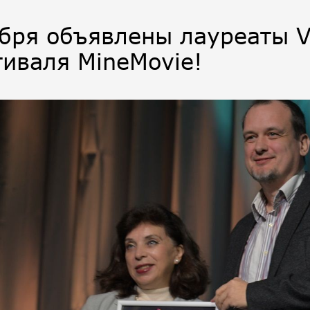
ября объявлены лауреаты V
иваля MineMovie!