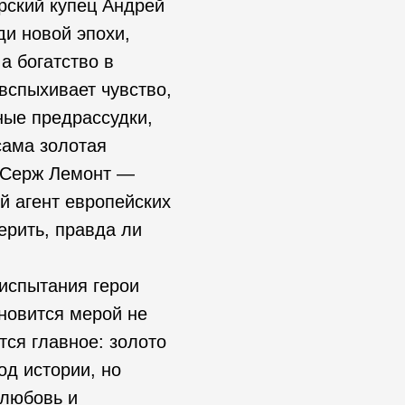
рский купец Андрей
и новой эпохи,
 а богатство в
вспыхивает чувство,
ные предрассудки,
сама золотая
я Серж Лемонт —
й агент европейских
ерить, правда ли
.
 испытания герои
ановится мерой не
тся главное: золото
од истории, но
 любовь и