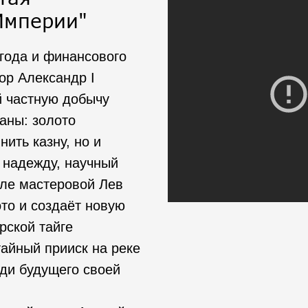
Империи"
года и финансового
ор Александр I
 частную добычу
раны: золото
ить казну, но и
 надежду, научный
але мастеровой Лев
то и создаёт новую
рской тайге
тайный прииск на реке
ади будущего своей